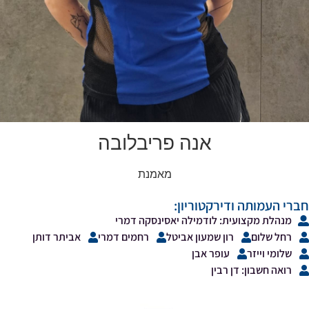
אנה פריבלובה
מאמנת
חברי העמותה ודירקטוריון:
מנהלת מקצועית: לודמילה יאסינסקה דמרי
רחל שלום
רון שמעון אביטל
רחמים דמרי
אביתר דותן
שלומי וייזר
עופר אבן
רואה חשבון: דן רבין