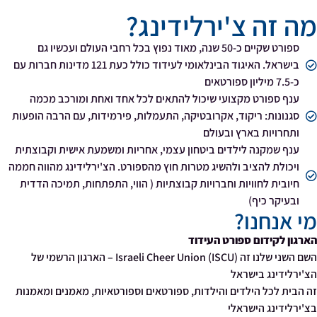
מה זה צ'ירלידינג?
ספורט שקיים כ-50 שנה, מאוד נפוץ בכל רחבי העולם ועכשיו גם
בישראל. האיגוד הבינלאומי לעידוד כולל כעת 121 מדינות חברות עם
כ-7.5 מיליון ספורטאים
ענף ספורט מקצועי שיכול להתאים לכל אחד ואחת ומורכב מכמה
סגנונות: ריקוד, אקרובטיקה, התעמלות, פירמידות, עם הרבה הופעות
ותחרויות בארץ ובעולם
ענף שמקנה לילדים ביטחון עצמי, אחריות ומשמעת אישית וקבוצתית
ויכולת להציב ולהשיג מטרות חוץ מהספורט. הצ'ירלידינג מהווה חממה
חיובית לחוויות וחברויות קבוצתיות ( הווי, התפתחות, תמיכה הדדית
ובעיקר כיף)
מי אנחנו?
הארגון לקידום ספורט העידוד
השם השני שלנו זה Israeli Cheer Union (ISCU) – הארגון הרשמי של
הצ'ירלידינג בישראל
זה הבית לכל הילדים והילדות, ספורטאים וספורטאיות, מאמנים ומאמנות
בצ'ירלידינג הישראלי