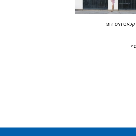
לאס היפ הופ
סף